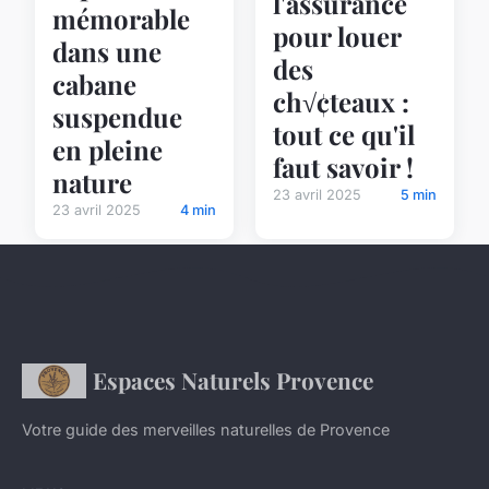
l'assurance
mémorable
pour louer
dans une
des
cabane
ch√¢teaux :
suspendue
tout ce qu'il
en pleine
faut savoir !
nature
23 avril 2025
5 min
23 avril 2025
4 min
Espaces Naturels Provence
Votre guide des merveilles naturelles de Provence