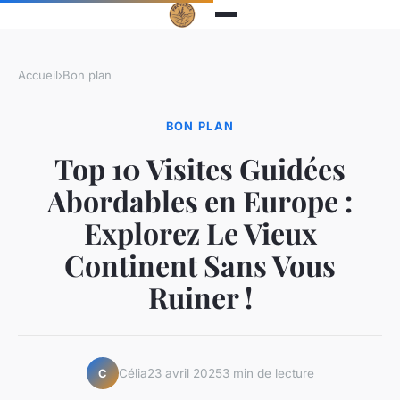
Accueil
›
Bon plan
BON PLAN
Top 10 Visites Guidées
Abordables en Europe :
Explorez Le Vieux
Continent Sans Vous
Ruiner !
Célia
23 avril 2025
3 min de lecture
C