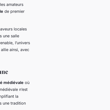
 les amateurs
de
de premier
saveurs locales
s une salle
nable, l’univers
llie ainsi, avec
nne
té médiévale
où
médiévale n’est
plifiant la
 une tradition