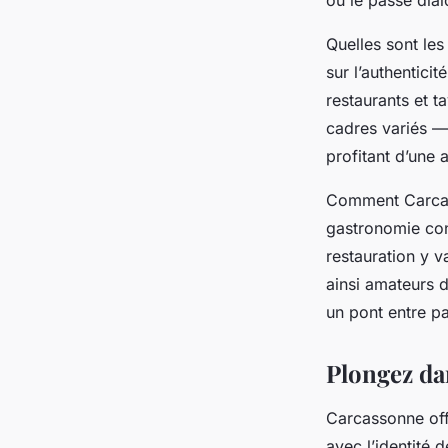
où le passé dia
Quelles sont les
sur l’authentici
restaurants et t
cadres variés — 
profitant d’une
Comment Carcas
gastronomie conj
restauration y v
ainsi amateurs d
un pont entre pa
Plongez da
Carcassonne of
avec l’identité 