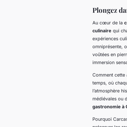
Plongez da
Au cœur de la
c
culinaire
qui cha
expériences culi
omniprésente, o
voûtées en pierr
immersion senso
Comment cette am
temps, où chaque
l’atmosphère his
médiévales ou de
gastronomie à
Pourquoi Carcas