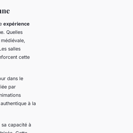
nne
ne
expérience
e. Quelles
e médiévale,
es salles
nforcent cette
our dans le
iée par
animations
authentique à la
 sa capacité à