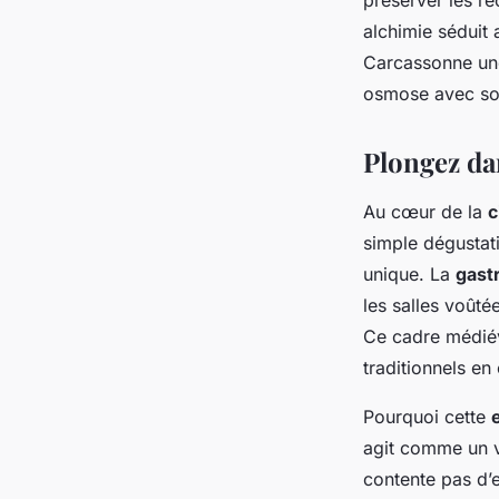
préserver les re
alchimie séduit 
Carcassonne une
osmose avec son
Plongez da
Au cœur de la
c
simple dégustat
unique. La
gast
les salles voûté
Ce cadre médiéva
traditionnels en
Pourquoi cette
agit comme un ve
contente pas d’e