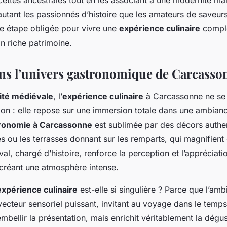
cettes ancestrales tout en les associant à une modernité maî
autant les passionnés d’histoire que les amateurs de saveurs
 étape obligée pour vivre une
expérience culinaire
complè
 riche patrimoine.
ns l’univers gastronomique de Carcasso
ité médiévale
, l’
expérience culinaire
à Carcassonne ne se l
ion : elle repose sur une immersion totale dans une ambianc
ronomie à Carcassonne
est sublimée par des décors authen
es ou les terrasses donnant sur les remparts, qui magnifien
l, chargé d’histoire, renforce la perception et l’appréciati
 créant une atmosphère intense.
expérience culinaire
est-elle si singulière ? Parce que l’am
cteur sensoriel puissant, invitant au voyage dans le temps.
mbellir la présentation, mais enrichit véritablement la dégus