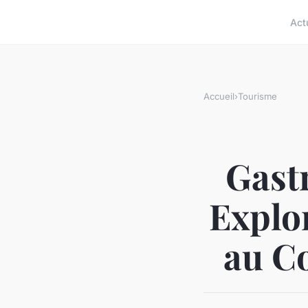
Act
Accueil
›
Tourisme
Gast
Explo
au Co