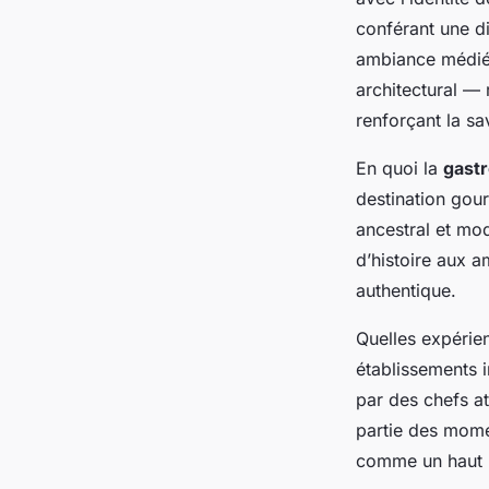
conférant une di
ambiance médiéva
architectural —
renforçant la sa
En quoi la
gast
destination gour
ancestral et mod
d’histoire aux a
authentique.
Quelles expérien
établissements i
par des chefs at
partie des mome
comme un haut l