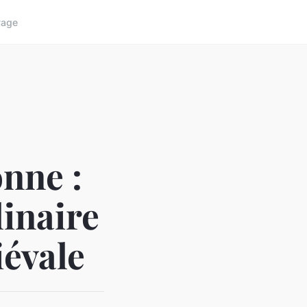
yage
nne :
inaire
iévale