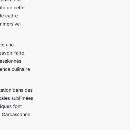
ité de cette
 le cadre
immersive
me une
savoir-faire
passionnés
ence culinaire
tation dans des
ocales sublimées
piques font
de Carcassonne