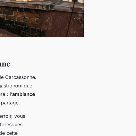
nne
de Carcassonne.
 gastronomique
e : l’
ambiance
 partage.
erroir, vous
ittoresques
de cette