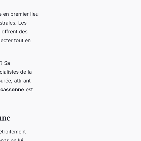
e en premier lieu
strales. Les
 offrent des
ecter tout en
? Sa
ialistes de la
urée, attirant
rcassonne
est
nne
étroitement
pas en lui