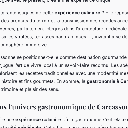
logue avec le présent, créant une expérience unique.
 caractéristiques de cette
expérience culinaire
? Elle repos
té des produits du terroir et la transmission des recettes ance
avernes, parfaitement intégrés dans l’architecture médiévale,
salles voûtées, terrasses panoramiques —, invitant à se dél
 atmosphère immersive.
sonne se positionne-t-elle comme destination gourmande 
ugue l’art de vivre local à un savoir-faire reconnu. Les spéc
alorisent les recettes traditionnelles avec une modernité mes
’histoire et fins gourmets. En somme, la
gastronomie à Ca
trimoine et plaisir des sens.
ns l’univers gastronomique de Carcasso
fre une
expérience culinaire
où la gastronomie s’entrelace 
de la
cité médiévale
. Cette fusion unique magnifie chaque re