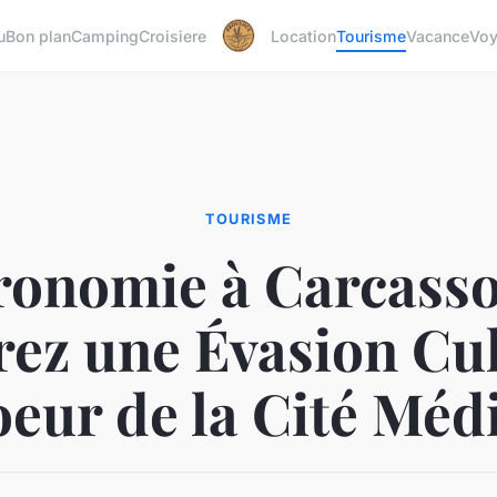
u
Bon plan
Camping
Croisiere
Location
Tourisme
Vacance
Vo
TOURISME
ronomie à Carcasso
rez une Évasion Cul
eur de la Cité Méd