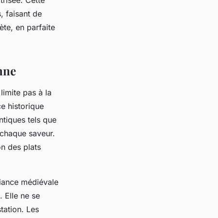
trisée. Cette
, faisant de
te, en parfaite
nne
imite pas à la
e historique
tiques tels que
t chaque saveur.
on des plats
biance médiévale
 Elle ne se
tation. Les