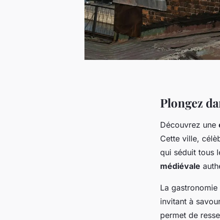
Plongez da
Découvrez une
Cette ville, cél
qui séduit tous l
médiévale
authe
La gastronomie à
invitant à savou
permet de ressen