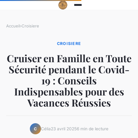
Accueil
›
Croisiere
CROISIERE
Cruiser en Famille en Toute
Sécurité pendant le Covid-
19 : Conseils
Indispensables pour des
Vacances Réussies
Célia
23 avril 2025
6 min de lecture
C